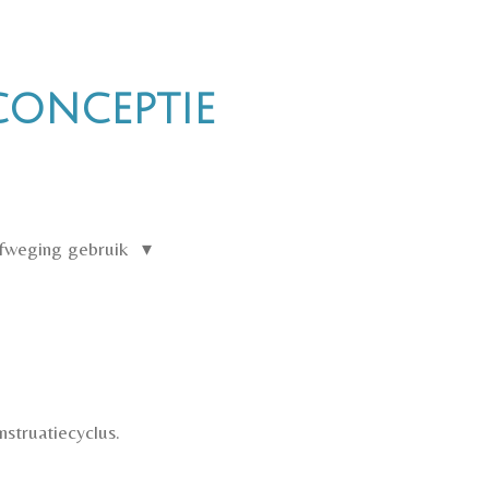
conceptie
fweging gebruik
nstruatiecyclus.