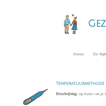
Ga
direct
naar
Gez
de
hoofdinhoud
Home
De Bijb
Temperatuurmethode
Beschrijving:
op basis van je