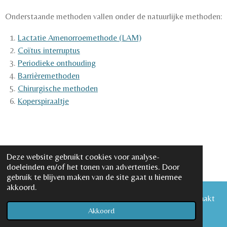
Onderstaande methoden vallen onder de natuurlijke methoden:
Lactatie Amenorroe
methode (LAM)
Coïtus interruptus
Periodieke onthouding
Barrièremethoden
Chirurgische methoden
Koperspiraaltje
Deze website gebruikt cookies voor analyse-
doeleinden en/of het tonen van advertenties. Door
gebruik te blijven maken van de site gaat u hiermee
akkoord.
© 2022 Gezinsvorming en anticonceptie,
tekeningen gemaakt
door Roeline van
tekentuintje.nl
Akkoord